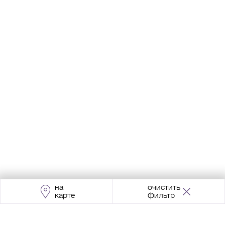
на
очистить
карте
фильтр
Адрес:
Москва, Проспект Мира, 211, корпус