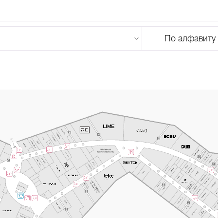
По алфавиту
U
V
W
X
Y
Z
0-9
А
Б
В
Г
Д
Е
Ж
З
И
Й
К
Л
М