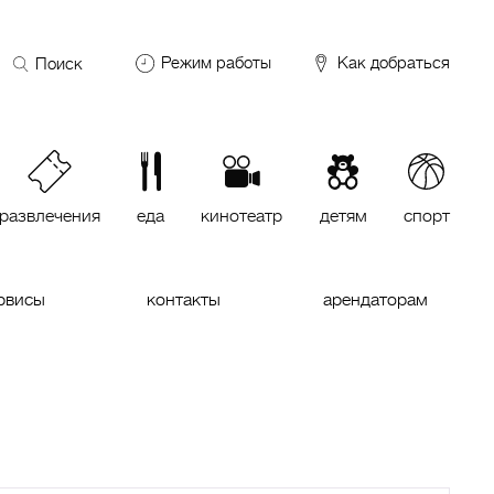
Поиск
Режим работы
Как добраться
по
сайту
DDX Fitness
06:00 – 00:00
ОКЕЙ
09:00 – 24:00
VASILCHUKI Chaihona №1
11:00 –
23:00
развлечения
еда
кинотеатр
детям
спорт
Кинотеатр "МИРАЖ Синема
10:00
до последнего сеанса
рвисы
контакты
арендаторам