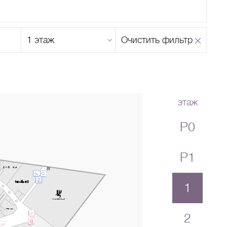
Этаж
Очистить фильтр
магазина
Н
О
П
Р
С
Т
У
Ф
Х
Ц
Ч
Ш
Щ
Ъ
Ы
Ь
Э
Ю
Я
этаж
P0
P1
1
2