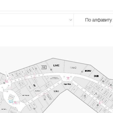
По алфавиту
U
V
W
X
Y
Z
0-9
А
Б
В
Г
Д
Е
Ж
З
И
Й
К
Л
М