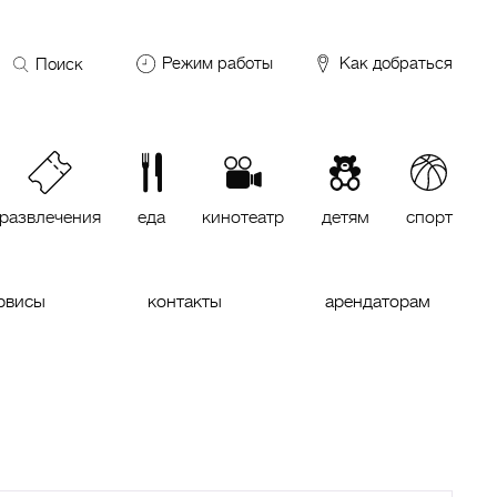
Поиск
Режим работы
Как добраться
по
сайту
DDX Fitness
06:00 – 00:00
ОКЕЙ
09:00 – 24:00
VASILCHUKI Chaihona №1
11:00 –
23:00
развлечения
еда
кинотеатр
детям
спорт
Кинотеатр "МИРАЖ Синема
10:00
до последнего сеанса
рвисы
контакты
арендаторам