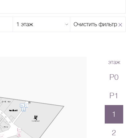
Этаж
Очистить фильтр
магазина
Н
О
П
Р
С
Т
У
Ф
Х
Ц
Ч
Ш
Щ
Ъ
Ы
Ь
Э
Ю
Я
этаж
P0
P1
1
2