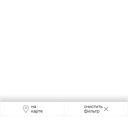
на
очистить
карте
фильтр
Адрес:
Москва, Проспект Мира, 211, корпус