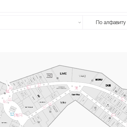
По алфавиту
U
V
W
X
Y
Z
0-9
А
Б
В
Г
Д
Е
Ж
З
И
Й
К
Л
М