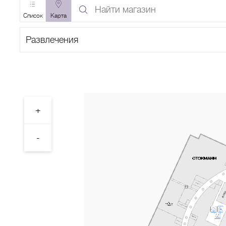
Найти
магазин
Список
Карта
по
Поиск
названию
по
категории
A
B
C
D
E
F
G
H
I
J
K
L
M
N
O
P
Q
R
S
T
+
-