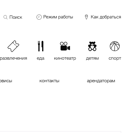
Поиск
Режим работы
Как добраться
по
сайту
DDX Fitness
06:00 – 00:00
ОКЕЙ
09:00 – 24:00
VASILCHUKI Chaihona №1
11:00 –
23:00
развлечения
еда
кинотеатр
детям
спорт
Кинотеатр "МИРАЖ Синема
10:00
до последнего сеанса
рвисы
контакты
арендаторам