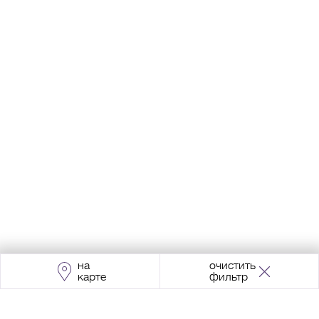
на
очистить
карте
фильтр
Адрес:
Москва, Проспект Мира, 211, корпус