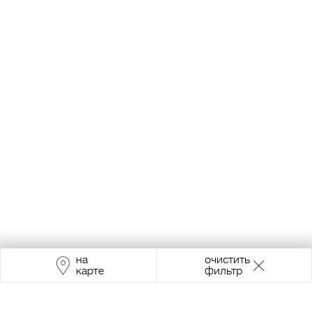
на
очистить
карте
фильтр
Адрес:
Москва, Проспект Мира, 211, корпус