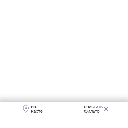
на
очистить
карте
фильтр
Адрес:
Москва, Проспект Мира, 211, корпус