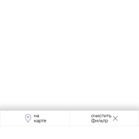
на
очистить
карте
фильтр
Адрес:
Москва, Проспект Мира, 211, корпус