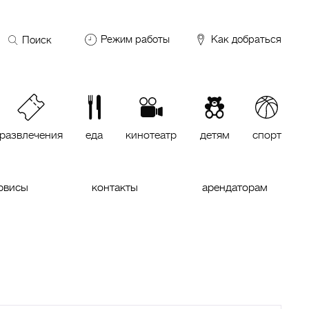
Поиск
Режим работы
Как добраться
по
сайту
DDX Fitness
06:00 – 00:00
ОКЕЙ
09:00 – 24:00
VASILCHUKI Chaihona №1
11:00 –
23:00
развлечения
еда
кинотеатр
детям
спорт
Кинотеатр "МИРАЖ Синема
10:00
до последнего сеанса
рвисы
контакты
арендаторам