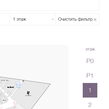
Этаж
Очистить фильтр
магазина
Н
О
П
Р
С
Т
У
Ф
Х
Ц
Ч
Ш
Щ
Ъ
Ы
Ь
Э
Ю
Я
этаж
P0
P1
1
2