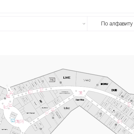
По алфавиту
U
V
W
X
Y
Z
0-9
А
Б
В
Г
Д
Е
Ж
З
И
Й
К
Л
М