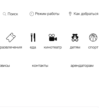
Поиск
Режим работы
Как добраться
по
сайту
DDX Fitness
06:00 – 00:00
ОКЕЙ
09:00 – 24:00
VASILCHUKI Chaihona №1
11:00 –
23:00
развлечения
еда
кинотеатр
детям
спорт
Кинотеатр "МИРАЖ Синема
10:00
до последнего сеанса
рвисы
контакты
арендаторам