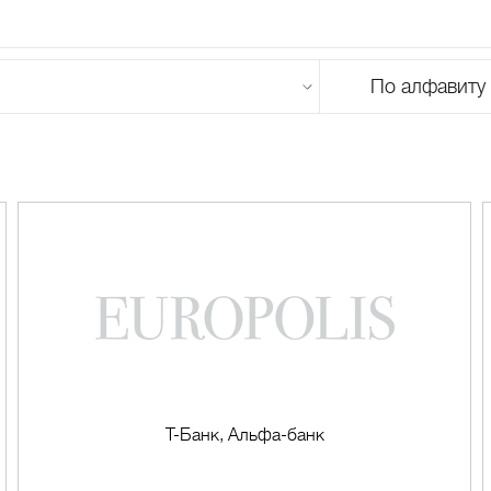
По алфавиту
U
V
W
X
Y
Z
0-9
А
Б
В
Г
Д
Е
Ж
З
И
Й
К
Л
М
Банкоматы
1
ная
(Сектор
А)
Т-Банк, Альфа-банк