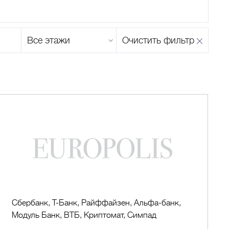
Этаж
Очистить фильтр
магазина
Н
О
П
Р
С
Т
У
Ф
Х
Ц
Ч
Ш
Щ
Ъ
Ы
Ь
Э
Ю
Я
Банкоматы
2
(Сектор
J)
Сбербанк, Т-Банк, Райффайзен, Альфа-банк,
Модуль Банк, ВТБ, Криптомат, Симпад