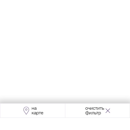
на
очистить
карте
фильтр
Адрес:
Москва, Проспект Мира, 211, корпус