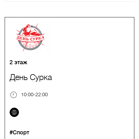
A
B
C
D
E
F
G
H
I
J
K
L
M
N
O
P
Q
R
S
T
U
V
W
X
Y
Z
0-9
А
Б
В
Г
Д
Е
Ж
З
И
Й
К
Л
М
Н
О
П
Р
С
Т
У
Ф
Х
Ц
Ч
Ш
Щ
Ъ
Ы
Ь
Э
Ю
Я
2 этаж
День Сурка
10:00-22:00
#Спорт