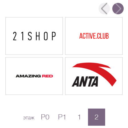
P0
P1
1
2
этаж