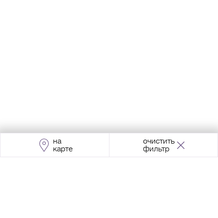
на
очистить
карте
фильтр
Адрес:
Москва, Проспект Мира, 211, корпус
2, МЦК «Ростокино»
+7 (495) 966 64 98