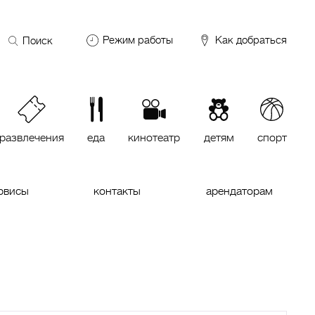
Поиск
Режим работы
Как добраться
по
сайту
DDX Fitness
06:00 – 00:00
ОКЕЙ
09:00 – 24:00
VASILCHUKI Chaihona №1
11:00 –
23:00
развлечения
еда
кинотеатр
детям
спорт
Кинотеатр "МИРАЖ Синема
10:00
до последнего сеанса
рвисы
контакты
арендаторам