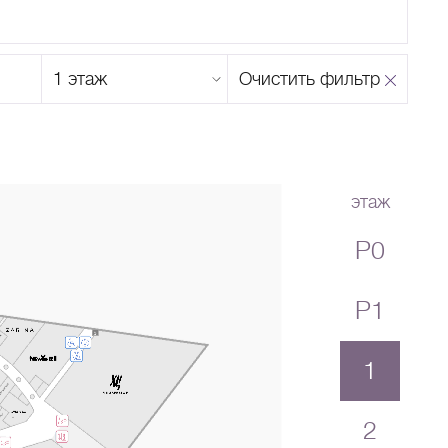
Этаж
Очистить фильтр
магазина
Н
О
П
Р
С
Т
У
Ф
Х
Ц
Ч
Ш
Щ
Ъ
Ы
Ь
Э
Ю
Я
этаж
P0
P1
1
2