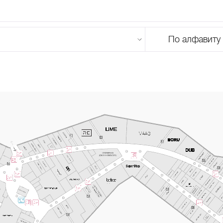
По алфавиту
U
V
W
X
Y
Z
0-9
А
Б
В
Г
Д
Е
Ж
З
И
Й
К
Л
М