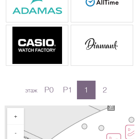
P0
P1
1
2
этаж
+
-