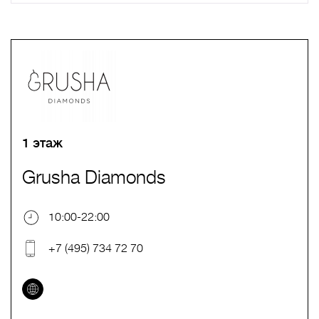
A
B
C
D
E
F
G
H
I
J
K
L
M
N
O
P
Q
R
S
T
U
V
W
X
Y
Z
0-9
А
Б
В
Г
Д
Е
Ж
З
И
Й
К
Л
М
Н
О
П
Р
С
Т
У
Ф
Х
Ц
Ч
Ш
Щ
Ъ
Ы
Ь
Э
Ю
Я
1 этаж
Grusha Diamonds
10:00-22:00
+7 (495) 734 72 70