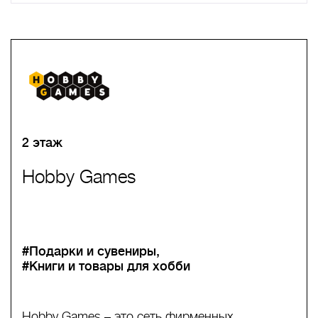
A
B
C
D
E
F
G
H
I
J
K
L
M
N
O
P
Q
R
S
T
U
V
W
X
Y
Z
0-9
А
Б
В
Г
Д
Е
Ж
З
И
Й
К
Л
М
Н
О
П
Р
С
Т
У
Ф
Х
Ц
Ч
Ш
Щ
Ъ
Ы
Ь
Э
Ю
Я
2 этаж
Hobby Games
#Подарки и сувениры
#Книги и товары для хобби
Hobby Games – это сеть фирменных