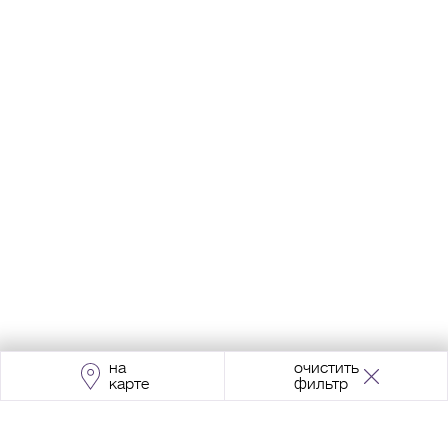
на
очистить
карте
фильтр
Адрес:
Москва, Проспект Мира, 211, корпус