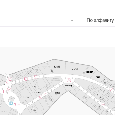
По алфавиту
U
V
W
X
Y
Z
0-9
А
Б
В
Г
Д
Е
Ж
З
И
Й
К
Л
М