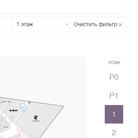
Этаж
Очистить фильтр
магазина
Н
О
П
Р
С
Т
У
Ф
Х
Ц
Ч
Ш
Щ
Ъ
Ы
Ь
Э
Ю
Я
этаж
P0
P1
1
2