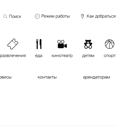
Поиск
Режим работы
Как добраться
по
сайту
DDX Fitness
06:00 – 00:00
ОКЕЙ
09:00 – 24:00
VASILCHUKI Chaihona №1
11:00 –
23:00
развлечения
еда
кинотеатр
детям
спорт
Кинотеатр "МИРАЖ Синема
10:00
до последнего сеанса
рвисы
контакты
арендаторам