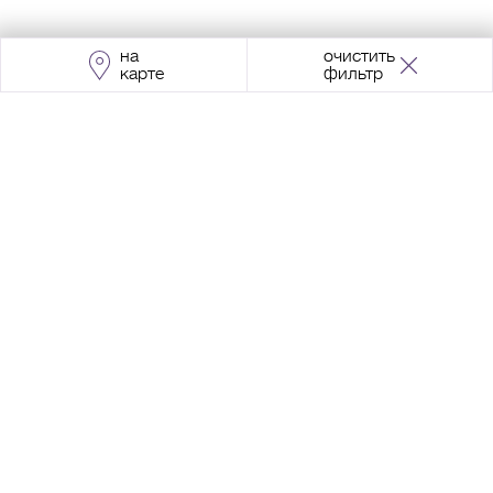
на
очистить
карте
фильтр
Адрес:
Москва, Проспект Мира, 211, корпус
2, МЦК «Ростокино»
+7 (495) 966 64 98
Разработка сайта