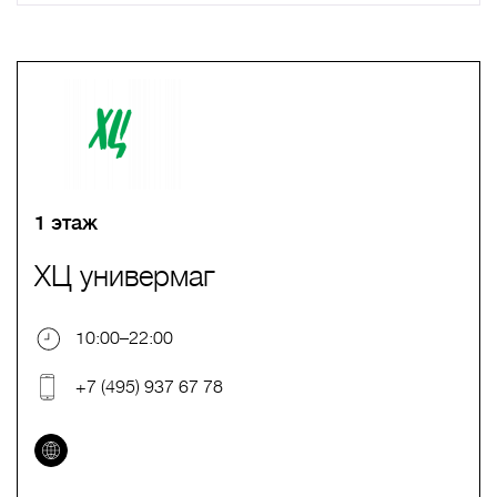
A
B
C
D
E
F
G
H
I
J
K
L
M
N
O
P
Q
R
S
T
U
V
W
X
Y
Z
0-9
А
Б
В
Г
Д
Е
Ж
З
И
Й
К
Л
М
Н
О
П
Р
С
Т
У
Ф
Х
Ц
Ч
Ш
Щ
Ъ
Ы
Ь
Э
Ю
Я
1 этаж
ХЦ универмаг
10:00–22:00
+7 (495) 937 67 78