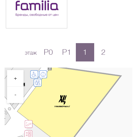
P0
P1
1
2
этаж
+
-