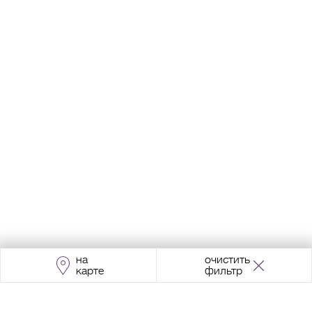
на
очистить
карте
фильтр
Адрес:
Москва, Проспект Мира, 211, корпус