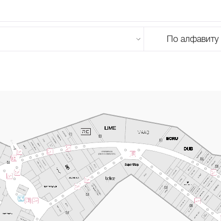
По алфавиту
U
V
W
X
Y
Z
0-9
А
Б
В
Г
Д
Е
Ж
З
И
Й
К
Л
М