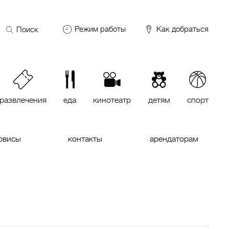
Поиск
Режим работы
Как добраться
по
сайту
DDX Fitness
06:00 – 00:00
ОКЕЙ
09:00 – 24:00
VASILCHUKI Chaihona №1
11:00 –
23:00
развлечения
еда
кинотеатр
детям
спорт
Кинотеатр "МИРАЖ Синема
10:00
до последнего сеанса
рвисы
контакты
арендаторам