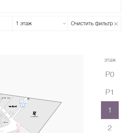
Этаж
Очистить фильтр
магазина
Н
О
П
Р
С
Т
У
Ф
Х
Ц
Ч
Ш
Щ
Ъ
Ы
Ь
Э
Ю
Я
этаж
P0
P1
1
2