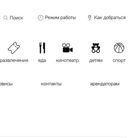
Поиск
Режим работы
Как добраться
по
сайту
DDX Fitness
06:00 – 00:00
ОКЕЙ
09:00 – 24:00
VASILCHUKI Chaihona №1
11:00 –
23:00
развлечения
еда
кинотеатр
детям
спорт
Кинотеатр "МИРАЖ Синема
10:00
до последнего сеанса
рвисы
контакты
арендаторам