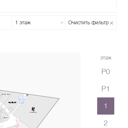
Этаж
Очистить фильтр
магазина
Н
О
П
Р
С
Т
У
Ф
Х
Ц
Ч
Ш
Щ
Ъ
Ы
Ь
Э
Ю
Я
этаж
P0
P1
1
2