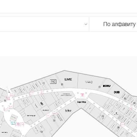
По алфавиту
U
V
W
X
Y
Z
0-9
А
Б
В
Г
Д
Е
Ж
З
И
Й
К
Л
М