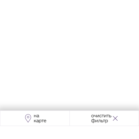
на
очистить
карте
фильтр
Адрес:
Москва, Проспект Мира, 211, корпус