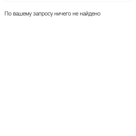
A
B
C
D
E
F
G
H
I
J
K
L
По вашему запросу ничего не найдено
M
N
O
P
Q
R
S
T
U
V
W
X
Y
Z
0-9
А
Б
В
Г
Д
Е
Ж
З
И
Й
К
Л
М
Н
О
П
Р
С
Т
У
Ф
Х
Ц
Ч
Ш
Щ
Ъ
Ы
Ь
Э
Ю
Я