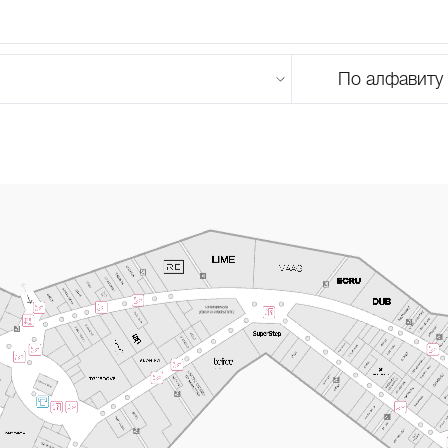
По алфавиту
U
V
W
X
Y
Z
0-9
А
Б
В
Г
Д
Е
Ж
З
И
Й
К
Л
М