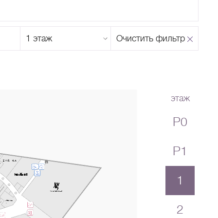
Этаж
Очистить фильтр
магазина
Н
О
П
Р
С
Т
У
Ф
Х
Ц
Ч
Ш
Щ
Ъ
Ы
Ь
Э
Ю
Я
этаж
P0
P1
1
2