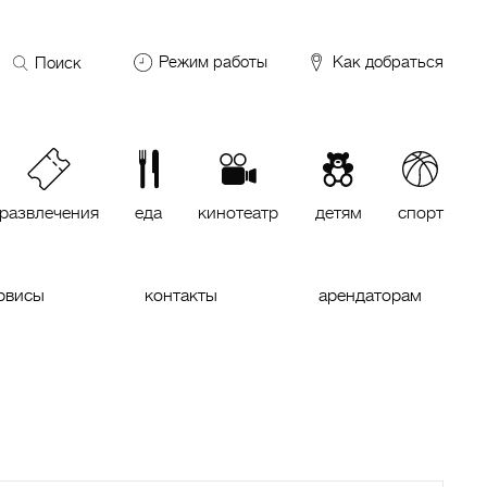
Поиск
Режим работы
Как добраться
по
сайту
DDX Fitness
06:00 – 00:00
ОКЕЙ
09:00 – 24:00
VASILCHUKI Chaihona №1
11:00 –
23:00
развлечения
еда
кинотеатр
детям
спорт
Кинотеатр "МИРАЖ Синема
10:00
до последнего сеанса
рвисы
контакты
арендаторам