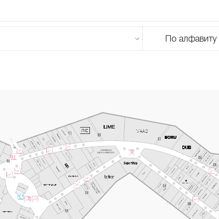
По алфавиту
U
V
W
X
Y
Z
0-9
А
Б
В
Г
Д
Е
Ж
З
И
Й
К
Л
М