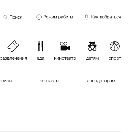
Поиск
Режим работы
Как добраться
по
сайту
DDX Fitness
06:00 – 00:00
ОКЕЙ
09:00 – 24:00
VASILCHUKI Chaihona №1
11:00 –
23:00
развлечения
еда
кинотеатр
детям
спорт
Кинотеатр "МИРАЖ Синема
10:00
до последнего сеанса
рвисы
контакты
арендаторам