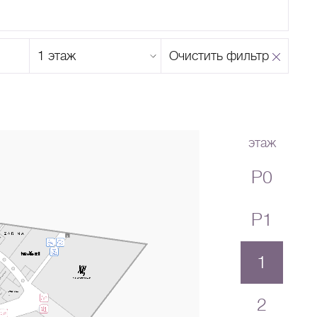
Этаж
Очистить фильтр
магазина
Н
О
П
Р
С
Т
У
Ф
Х
Ц
Ч
Ш
Щ
Ъ
Ы
Ь
Э
Ю
Я
этаж
P0
P1
1
2