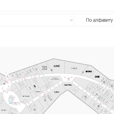
По алфавиту
U
V
W
X
Y
Z
0-9
А
Б
В
Г
Д
Е
Ж
З
И
Й
К
Л
М