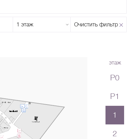
Этаж
Очистить фильтр
магазина
Н
О
П
Р
С
Т
У
Ф
Х
Ц
Ч
Ш
Щ
Ъ
Ы
Ь
Э
Ю
Я
этаж
P0
P1
1
2