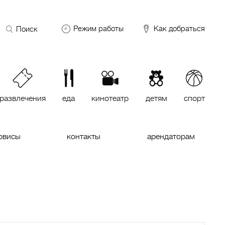
Поиск
Режим работы
Как добраться
по
сайту
DDX Fitness
06:00 – 00:00
ОКЕЙ
09:00 – 24:00
VASILCHUKI Chaihona №1
11:00 –
23:00
развлечения
еда
кинотеатр
детям
спорт
Кинотеатр "МИРАЖ Синема
10:00
до последнего сеанса
рвисы
контакты
арендаторам