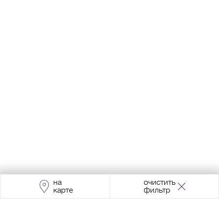
на
очистить
карте
фильтр
Адрес:
Москва, Проспект Мира, 211, корпус