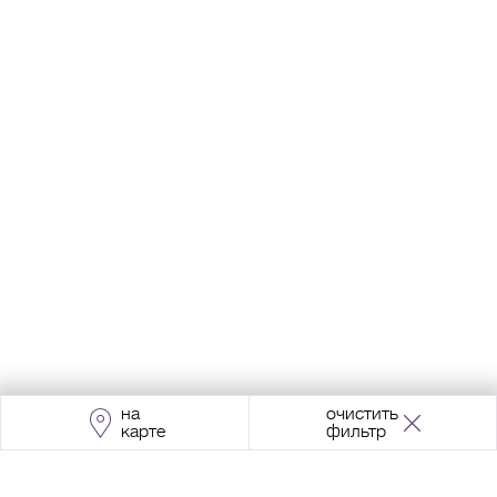
на
очистить
карте
фильтр
Адрес:
Москва, Проспект Мира, 211, корпус