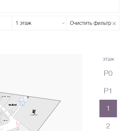
Этаж
Очистить фильтр
магазина
Н
О
П
Р
С
Т
У
Ф
Х
Ц
Ч
Ш
Щ
Ъ
Ы
Ь
Э
Ю
Я
этаж
P0
P1
1
2