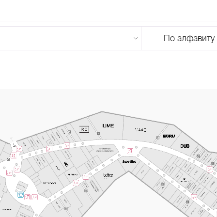
По алфавиту
U
V
W
X
Y
Z
0-9
А
Б
В
Г
Д
Е
Ж
З
И
Й
К
Л
М