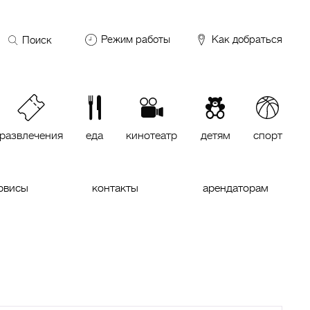
Поиск
Режим работы
Как добраться
по
сайту
DDX Fitness
06:00 – 00:00
ОКЕЙ
09:00 – 24:00
VASILCHUKI Chaihona №1
11:00 –
23:00
развлечения
еда
кинотеатр
детям
спорт
Кинотеатр "МИРАЖ Синема
10:00
до последнего сеанса
рвисы
контакты
арендаторам