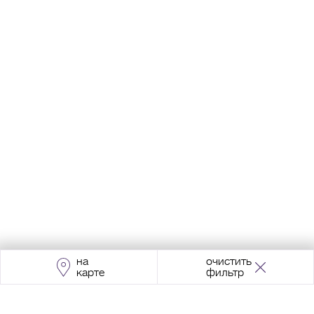
на
очистить
карте
фильтр
Адрес:
Москва, Проспект Мира, 211, корпус