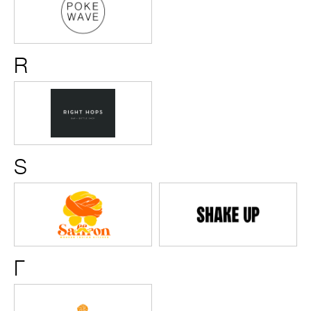
Wave
R
Right
Hops
Bar
S
Saffron
SHAKE
UP
Г
Грузинские