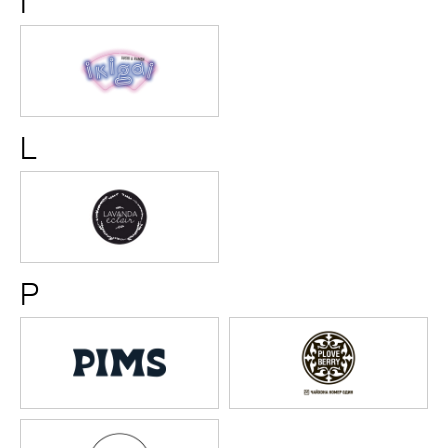
I
Ikigai
L
Lavanda
Eclair
P
PIMS
Ploveber
Poke