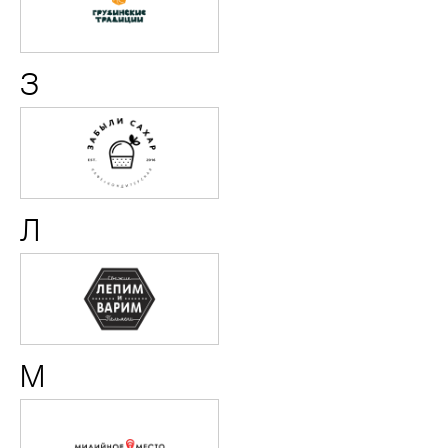
традиции
З
Забыли
сахар
Л
ЛЕПИМ
и
ВАРИМ
М
Мидийное