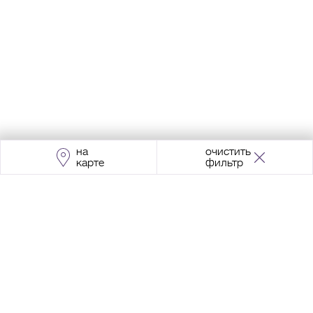
на
очистить
карте
фильтр
Адрес:
Москва, Проспект Мира, 211, корпус
2, МЦК «Ростокино»
+7 (495) 966 64 98