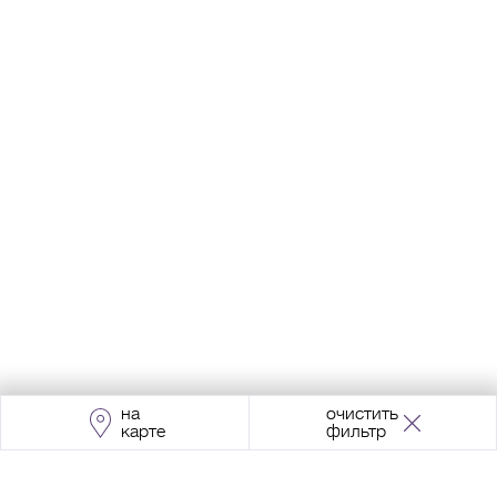
на
очистить
карте
фильтр
Адрес:
Москва, Проспект Мира, 211, корпус