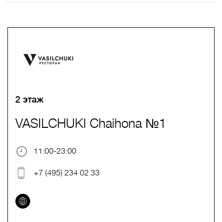
A
B
C
D
E
F
G
H
I
J
K
L
M
N
O
P
Q
R
S
T
U
V
W
X
Y
Z
0-9
А
Б
В
Г
Д
Е
Ж
З
И
Й
К
Л
М
Н
О
П
Р
С
Т
У
Ф
Х
Ц
Ч
Ш
Щ
Ъ
Ы
Ь
Э
Ю
Я
2 этаж
VASILCHUKI Chaihona №1
11:00-23:00
+7 (495) 234 02 33