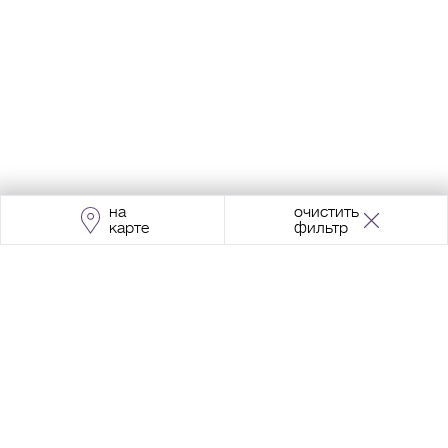
на
очистить
карте
фильтр
Адрес:
Москва, Проспект Мира, 211, корпус
2, МЦК «Ростокино»
+7 (495) 966 64 98