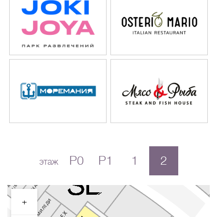
P0
P1
1
2
этаж
+