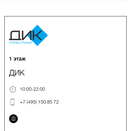
A
B
C
D
E
F
G
H
I
J
K
L
M
N
O
P
Q
R
S
T
U
V
W
X
Y
Z
0-9
А
Б
В
Г
Д
Е
Ж
З
И
Й
К
Л
М
Н
О
П
Р
С
Т
У
Ф
Х
Ц
Ч
Ш
Щ
Ъ
Ы
Ь
Э
Ю
Я
1 этаж
ДИК
10:00-22:00
+7 (495) 150 85 72