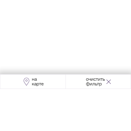
на
очистить
карте
фильтр
Адрес:
Москва, Проспект Мира, 211, корпус
2, МЦК «Ростокино»
+7 (495) 966 64 98