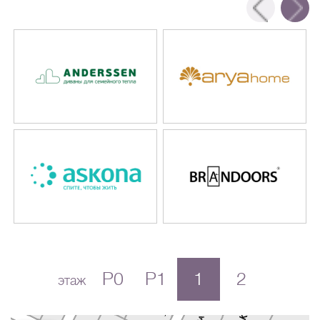
P0
P1
1
2
этаж