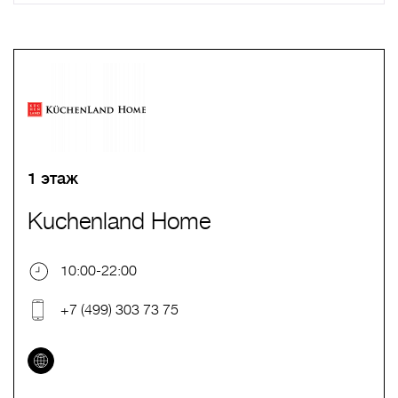
A
B
C
D
E
F
G
H
I
J
K
L
M
N
O
P
Q
R
S
T
U
V
W
X
Y
Z
0-9
А
Б
В
Г
Д
Е
Ж
З
И
Й
К
Л
М
Н
О
П
Р
С
Т
У
Ф
Х
Ц
Ч
Ш
Щ
Ъ
Ы
Ь
Э
Ю
Я
1 этаж
Kuchenland Home
10:00-22:00
+7 (499) 303 73 75