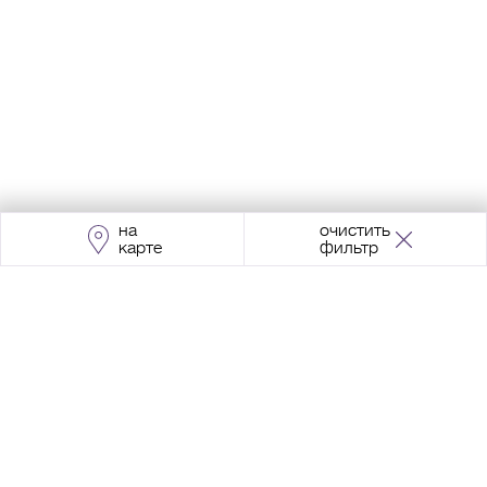
на
очистить
карте
фильтр
Адрес:
Москва, Проспект Мира, 211, корпус
2, МЦК «Ростокино»
+7 (495) 966 64 98