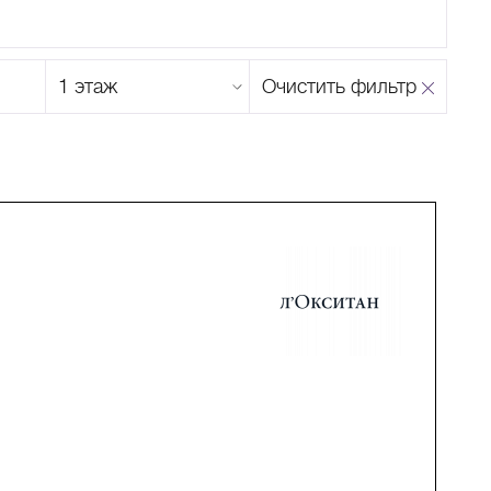
Этаж
Очистить фильтр
магазина
Н
О
П
Р
С
Т
У
Ф
Х
Ц
Ч
Ш
Щ
Ъ
Ы
Ь
Э
Ю
Я