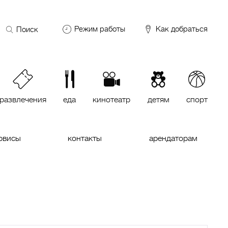
Поиск
Режим работы
Как добраться
по
сайту
DDX Fitness
06:00 – 00:00
ОКЕЙ
09:00 – 24:00
VASILCHUKI Chaihona №1
11:00 –
23:00
развлечения
еда
кинотеатр
детям
спорт
Кинотеатр "МИРАЖ Синема
10:00
до последнего сеанса
рвисы
контакты
арендаторам