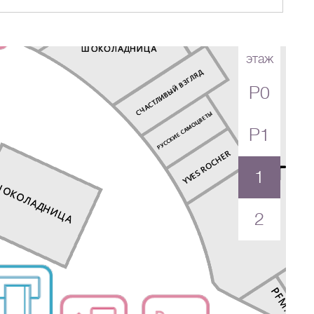
этаж
P0
Перейти в магазин
P1
1
2