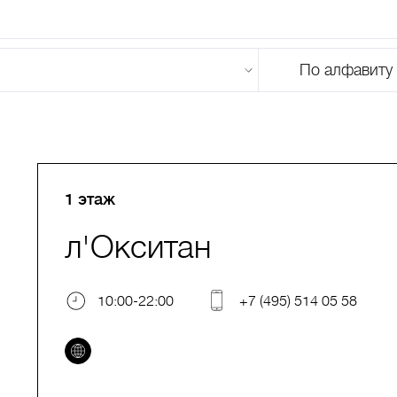
По алфавиту
U
V
W
X
Y
Z
0-9
А
Б
В
Г
Д
Е
Ж
З
И
Й
К
Л
М
1 этаж
л'Окситан
10:00-22:00
+7 (495) 514 05 58