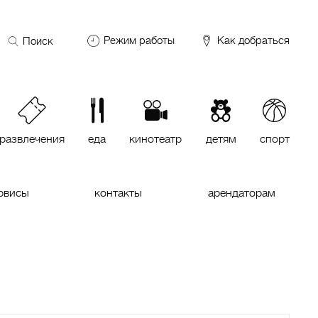
Поиск
Режим работы
Как добраться
по
сайту
DDX Fitness
06:00 – 00:00
ОКЕЙ
09:00 – 24:00
VASILCHUKI Chaihona №1
11:00 –
23:00
развлечения
еда
кинотеатр
детям
спорт
Кинотеатр "МИРАЖ Синема
10:00
до последнего сеанса
рвисы
контакты
арендаторам