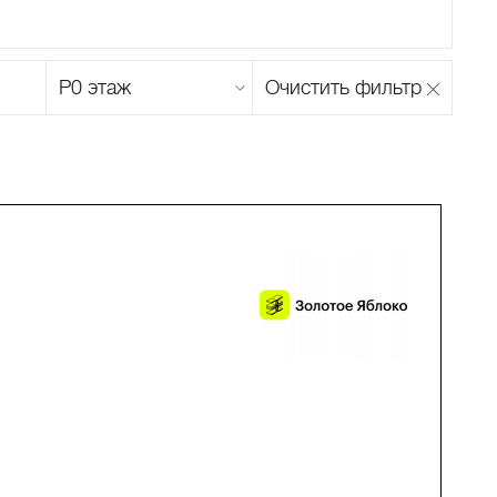
Этаж
Очистить фильтр
магазина
Н
О
П
Р
С
Т
У
Ф
Х
Ц
Ч
Ш
Щ
Ъ
Ы
Ь
Э
Ю
Я