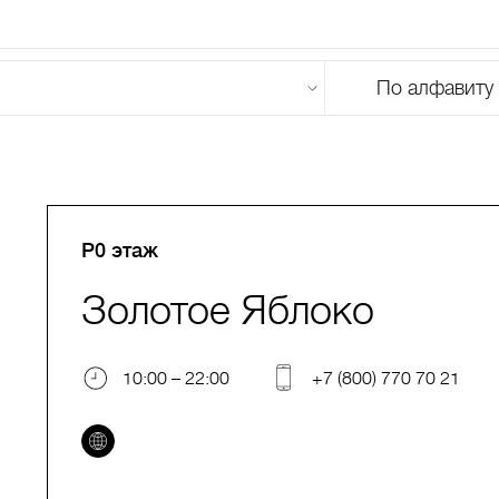
По алфавиту
U
V
W
X
Y
Z
0-9
А
Б
В
Г
Д
Е
Ж
З
И
Й
К
Л
М
P0 этаж
Золотое Яблоко
10:00 – 22:00
+7 (800) 770 70 21