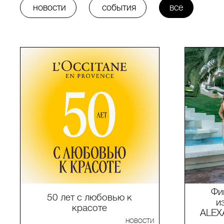
новости
события
все
Фи
50 лет с любовью к
и
красоте
ALE
НОВОСТИ