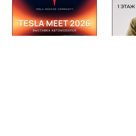
TESLA MEET
Откры
СОБЫТИЕ
23/05
05/05