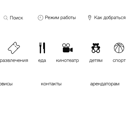
Поиск
Режим работы
Как добраться
по
сайту
DDX Fitness
06:00 – 00:00
ОКЕЙ
09:00 – 24:00
VASILCHUKI Chaihona №1
11:00 –
23:00
развлечения
еда
кинотеатр
детям
спорт
Кинотеатр "МИРАЖ Синема
10:00
до последнего сеанса
рвисы
контакты
арендаторам