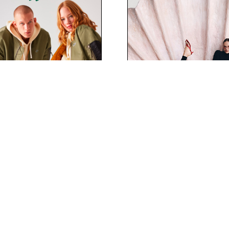
Лимитированн
тие нового магазина
коллекция EKONI
LAVARICE
СОБЫТИЕ