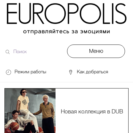
Меню
Поиск
по
сайту
Режим работы
Как добраться
DDX Fitness
06:00 – 00:00
ОКЕЙ
09:00 – 24:00
VASILCHUKI Chaihona №1
11:00 –
23:00
Новая коллекция в DUB
Кинотеатр "МИРАЖ Синема
10:00
до последнего сеанса