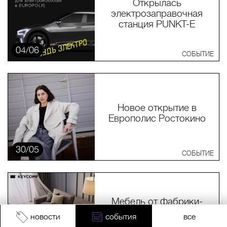
Открылась
электрозаправочная
станция PUNKT-E
04/06
СОБЫТИЕ
Новое открытие в
Европолис Ростокино
30/05
СОБЫТИЕ
Мебель от фабрики-
производителя мягкой
новости
события
все
мебели KEYCOMF