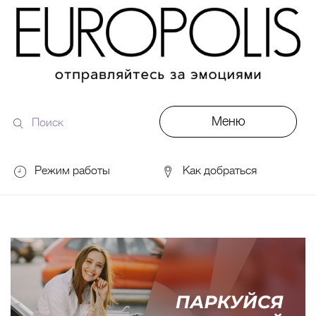
Меню
Поиск
по
сайту
Режим работы
Как добраться
DDX Fitness
06:00 – 00:00
ОКЕЙ
09:00 – 24:00
VASILCHUKI Chaihona №1
11:00 –
23:00
Кинотеатр "МИРАЖ Синема
10:00
до последнего сеанса