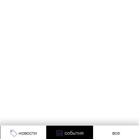
новости
события
все
Адрес:
Москва, Проспект Мира, 211, корпус