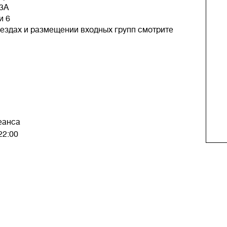
 3А
и 6
ездах и размещении входных групп смотрите
еанса
22:00