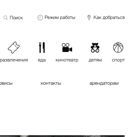
Поиск
Режим работы
Как добраться
по
сайту
DDX Fitness
06:00 – 00:00
ОКЕЙ
09:00 – 24:00
VASILCHUKI Chaihona №1
11:00 –
23:00
развлечения
еда
кинотеатр
детям
спорт
Кинотеатр "МИРАЖ Синема
10:00
до последнего сеанса
рвисы
контакты
арендаторам