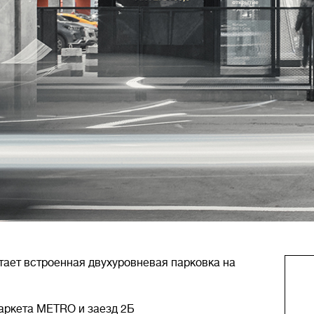
тает встроенная двухуровневая парковка на
маркета METRO и заезд 2Б