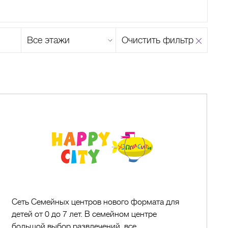
Этаж
Очистить фильтр
магазина
Н
О
П
Р
С
Т
У
Ф
Х
Ц
Ч
Ш
Щ
Ъ
Ы
Ь
Э
Ю
Я
Happy
City
Сеть Семейных центров нового формата для
детей от 0 до 7 лет. В семейном центре
большой выбор развлечений, все...