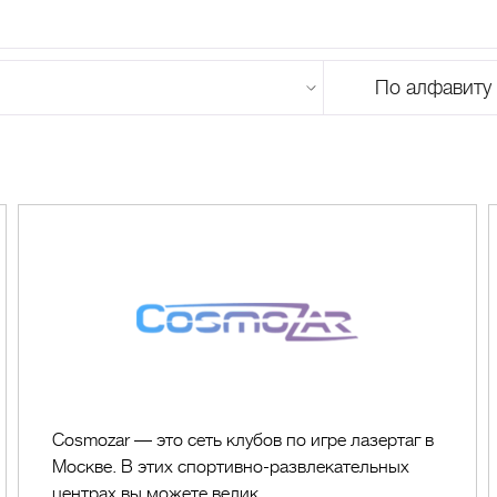
По алфавиту
U
V
W
X
Y
Z
0-9
А
Б
В
Г
Д
Е
Ж
З
И
Й
К
Л
М
Cosmozar
Cosmozar — это сеть клубов по игре лазертаг в
Москве. В этих спортивно-развлекательных
центрах вы можете велик...