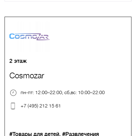
A
B
C
D
E
F
G
H
I
J
K
L
M
N
O
P
Q
R
S
T
U
V
W
X
Y
Z
0-9
А
Б
В
Г
Д
Е
Ж
З
И
Й
К
Л
М
Н
О
П
Р
С
Т
У
Ф
Х
Ц
Ч
Ш
Щ
Ъ
Ы
Ь
Э
Ю
Я
2 этаж
Cosmozar
пн-пт: 12:00–22:00; сб,вс: 10:00–22:00
+7 (495) 212 15 61
#Товары для детей
#Развлечения