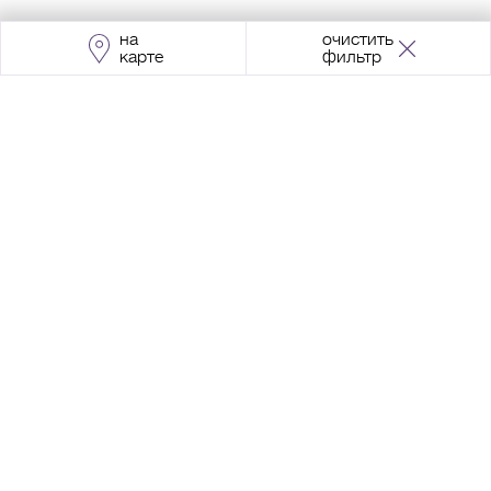
на
очистить
карте
фильтр
Адрес:
Москва, Проспект Мира, 211, корпус
2, МЦК «Ростокино»
+7 (495) 966 64 98
Разработка сайта