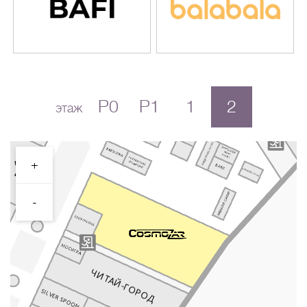
P0
P1
1
2
этаж
+
-