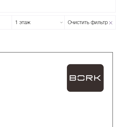
Этаж
Очистить фильтр
магазина
Н
О
П
Р
С
Т
У
Ф
Х
Ц
Ч
Ш
Щ
Ъ
Ы
Ь
Э
Ю
Я