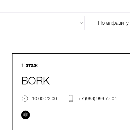
По алфавиту
U
V
W
X
Y
Z
0-9
А
Б
В
Г
Д
Е
Ж
З
И
Й
К
Л
М
1 этаж
BORK
10:00-22:00
+7 (968) 999 77 04