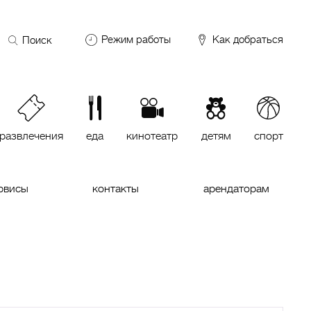
Поиск
Режим работы
Как добраться
по
сайту
DDX Fitness
06:00 – 00:00
ОКЕЙ
09:00 – 24:00
VASILCHUKI Chaihona №1
11:00 –
23:00
развлечения
еда
кинотеатр
детям
спорт
Кинотеатр "МИРАЖ Синема
10:00
до последнего сеанса
рвисы
контакты
арендаторам