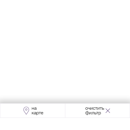
на
очистить
карте
фильтр
Адрес:
Москва, Проспект Мира, 211, корпус