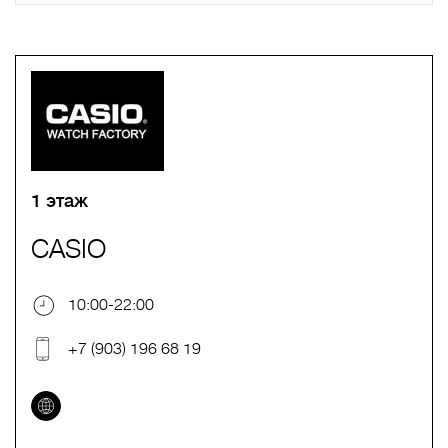
A
B
C
D
E
F
G
H
I
J
K
L
M
N
O
P
Q
R
S
T
U
V
W
X
Y
Z
0-9
А
Б
В
Г
Д
Е
Ж
З
И
Й
К
Л
М
Н
О
П
Р
С
Т
У
Ф
Х
Ц
Ч
Ш
Щ
Ъ
Ы
Ь
Э
Ю
Я
1 этаж
CASIO
10:00-22:00
+7 (903) 196 68 19