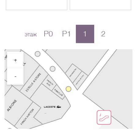
P0
P1
1
2
этаж
+
-