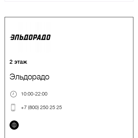
A
B
C
D
E
F
G
H
I
J
K
L
M
N
O
P
Q
R
S
T
U
V
W
X
Y
Z
0-9
А
Б
В
Г
Д
Е
Ж
З
И
Й
К
Л
М
Н
О
П
Р
С
Т
У
Ф
Х
Ц
Ч
Ш
Щ
Ъ
Ы
Ь
Э
Ю
Я
2 этаж
Эльдорадо
10:00-22:00
+7 (800) 250 25 25