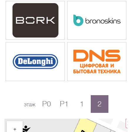
P0
P1
1
2
этаж
+