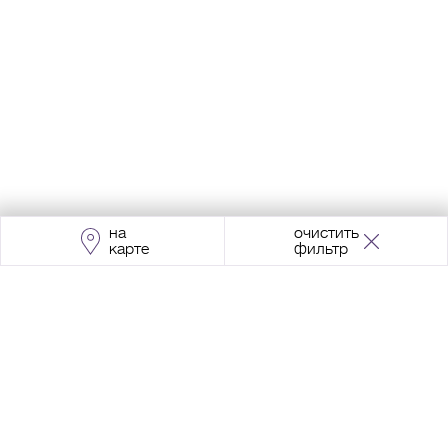
на
очистить
карте
фильтр
Адрес:
Москва, Проспект Мира, 211, корпус
2, МЦК «Ростокино»
+7 (495) 966 64 98