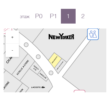
P0
P1
1
2
этаж
+
-