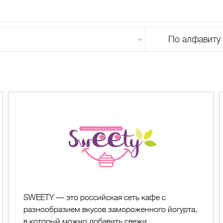
По алфавиту
U
V
W
X
Y
Z
0-9
А
Б
В
Г
Д
Е
Ж
З
И
Й
К
Л
М
SWEETY
SWEETY — это российская сеть кафе с
разнообразием вкусов замороженного йогурта,
в который можно добавить свежи...