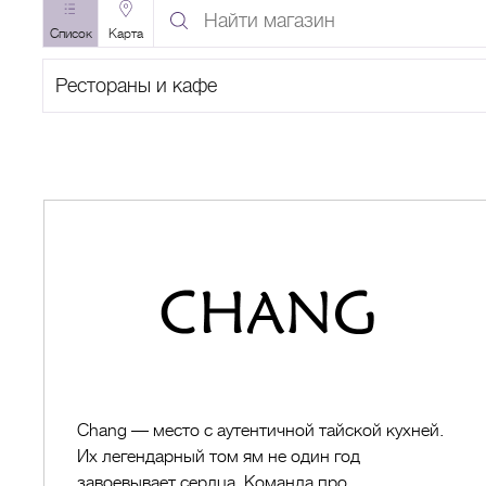
Найти
магазин
Список
Карта
по
Поиск
названию
по
категории
A
B
C
D
E
F
G
H
I
J
K
L
M
N
O
P
Q
R
S
T
Chang
Chang — место с аутентичной тайской кухней.
Их легендарный том ям не один год
завоевывает сердца. Команда про...