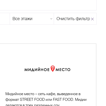
Этаж
Очистить фильтр
магазина
Н
О
П
Р
С
Т
У
Ф
Х
Ц
Ч
Ш
Щ
Ъ
Ы
Ь
Э
Ю
Я
Мидийное
место
Мидийное место – сеть кафе, выведенное в
формат STREET FOOD или FAST FOOD. Мидии
делаются в трех различных соу...