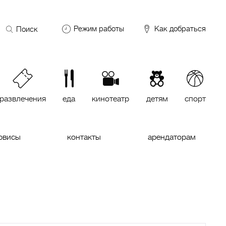
Поиск
Режим работы
Как добраться
по
сайту
DDX Fitness
06:00 – 00:00
ОКЕЙ
09:00 – 24:00
VASILCHUKI Chaihona №1
11:00 –
23:00
развлечения
еда
кинотеатр
детям
спорт
Кинотеатр "МИРАЖ Синема
10:00
до последнего сеанса
рвисы
контакты
арендаторам