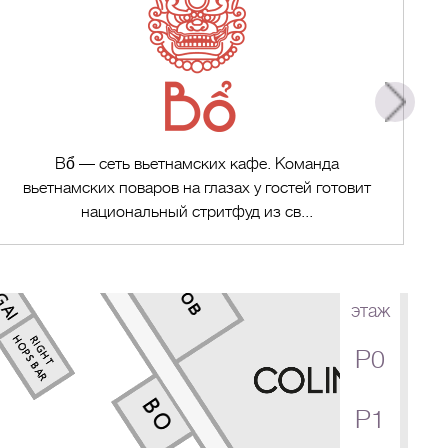
Bổ — сеть вьетнамских кафе. Команда
вьетнамских поваров на глазах у гостей готовит
национальный стритфуд из св...
этаж
P0
Перейти в магазин
P1