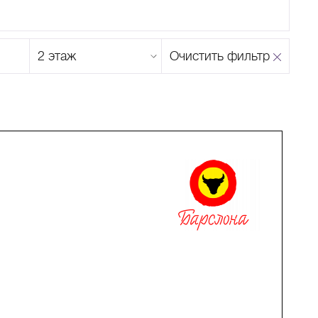
Этаж
Очистить фильтр
магазина
Н
О
П
Р
С
Т
У
Ф
Х
Ц
Ч
Ш
Щ
Ъ
Ы
Ь
Э
Ю
Я