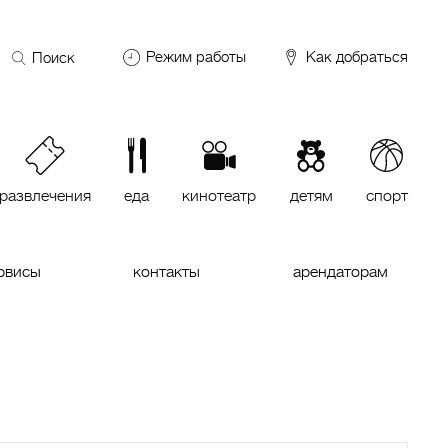
Поиск
Режим работы
Как добраться
по
сайту
DDX Fitness
06:00 – 00:00
ОКЕЙ
09:00 – 24:00
VASILCHUKI Chaihona №1
11:00 –
23:00
развлечения
еда
кинотеатр
детям
спорт
Кинотеатр "МИРАЖ Синема
10:00
до последнего сеанса
рвисы
контакты
арендаторам